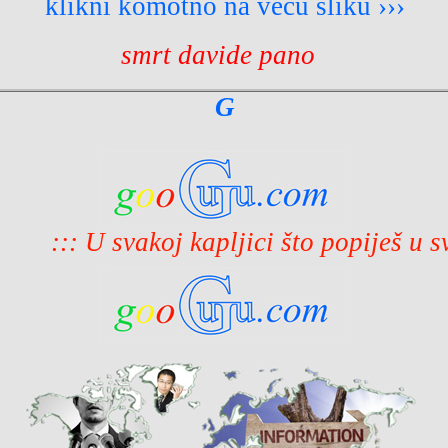
U svakoj kapljici što popiješ u svakom zal